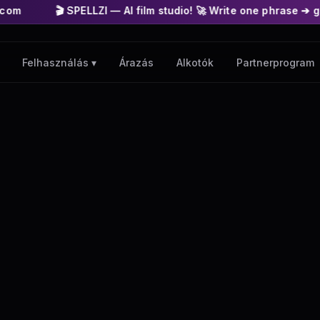
LLZI — AI film studio! 🚀 Write one phrase ➔ get a finished mo
Árazás
Alkotók
Partnerprogram
Felhasználás ▾