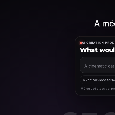
A méd
AI CREATION PROD
What would
A vertical video for 
2 guided steps per pro