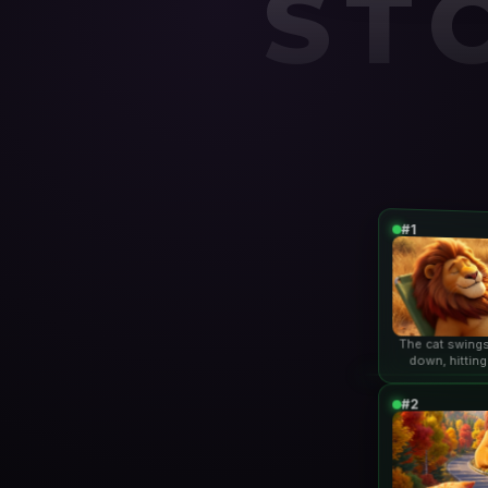
ST
#1
The cat swings
down, hitting
lio
#2