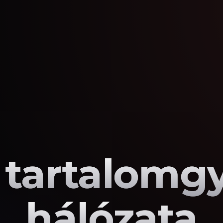
 tartalomg
hálózata