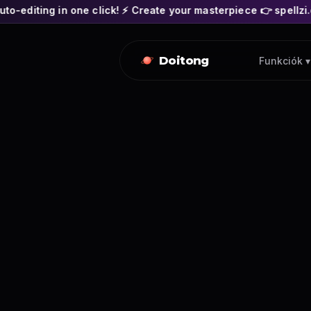
e click! ⚡ Create your masterpiece 👉 spellzi.com
🎬 SPE
Doitong
Funkciók ▾