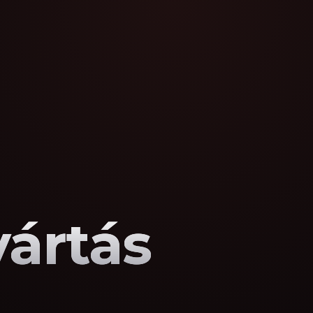
yártás