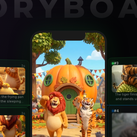
ORYBO
#3
3s
The tiger fin
 the frying pan
and stands u
 the sleeping
duri
n...
#4
3s