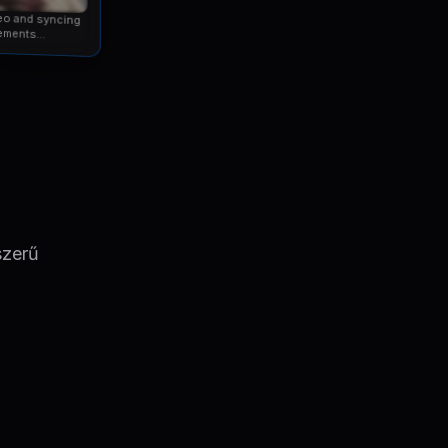
eo and syncing
ements...
szerű