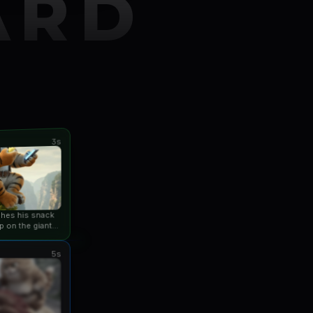
ARD
3s
ishes his snack
p on the giant
an...
5s