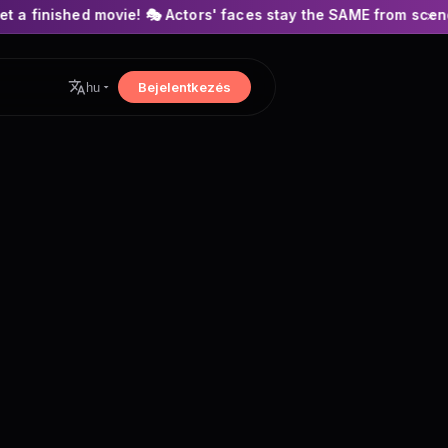
vie! 🎭 Actors' faces stay the SAME from scene to scene! 🍿 No
×
Bejelentkezés
hu