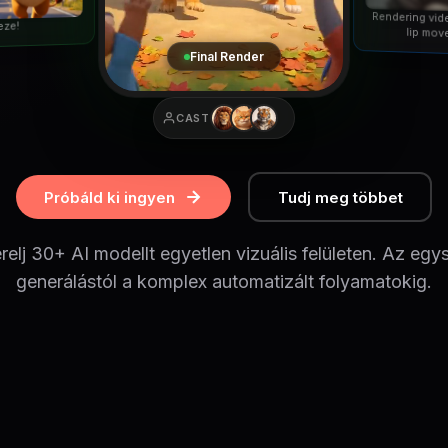
Rendering vid
eze!
lip mov
Final Render
CAST
Próbáld ki ingyen
Tudj meg többet
relj 30+ AI modellt egyetlen vizuális felületen. Az egy
generálástól a komplex automatizált folyamatokig.