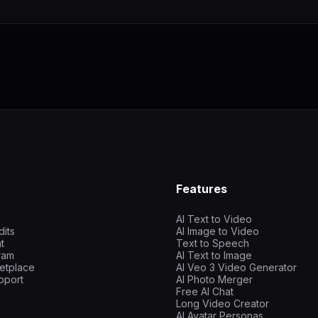
Features
AI Text to Video
dits
AI Image to Video
t
Text to Speech
gram
AI Text to Image
etplace
AI Veo 3 Video Generator
pport
AI Photo Merger
Free AI Chat
Long Video Creator
AI Avatar Personas