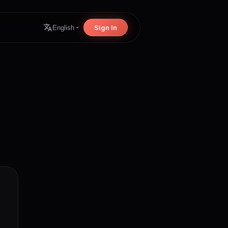
Sign In
English