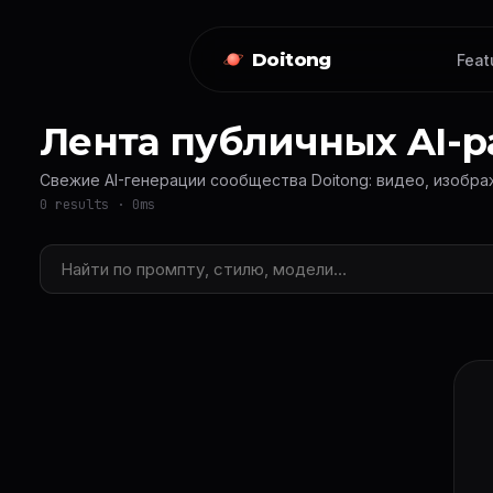
Doitong
Feat
Лента публичных AI-р
Свежие AI-генерации сообщества Doitong: видео, изобра
0 results · 0ms